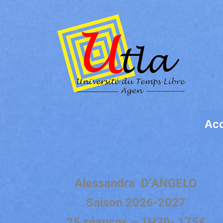
Aller
au
contenu
Acc
Alessandra D’ANGELO
Saison 2026-2027
25 séances – 1H30- 175€