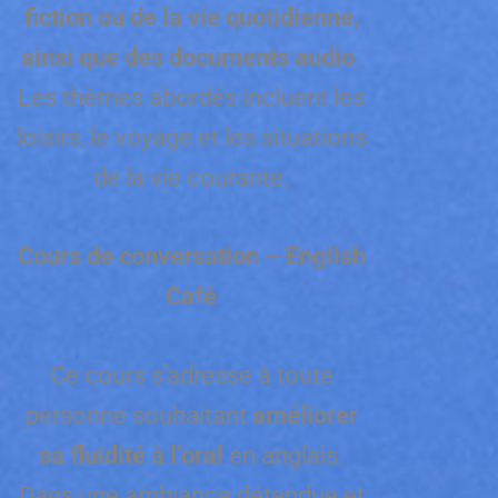
fiction ou de la vie quotidienne,
ainsi que des documents audio
.
Les thèmes abordés incluent les
loisirs, le voyage et les situations
de la vie courante.
Cours de conversation – English
Café
Ce cours s’adresse à toute
personne souhaitant
améliorer
sa fluidité à l’oral
en anglais.
Dans une ambiance détendue et