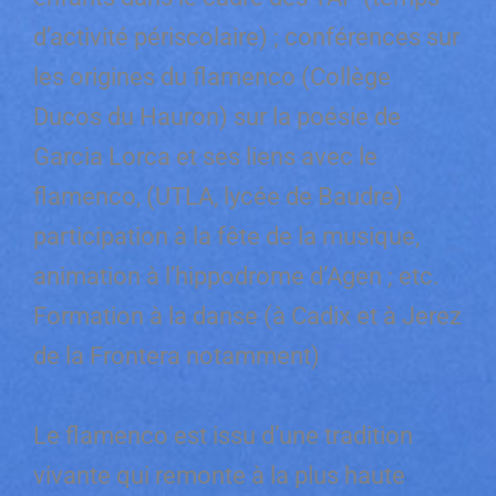
d’activité périscolaire) ; conférences sur
les origines du flamenco (Collège
Ducos du Hauron) sur la poésie de
Garcia Lorca et ses liens avec le
flamenco, (UTLA, lycée de Baudre)
participation à la fête de la musique,
animation à l’hippodrome d’Agen ; etc.
Formation à la danse (à Cadix et à Jerez
de la Frontera notamment)
Le flamenco est issu d’une tradition
vivante qui remonte à la plus haute